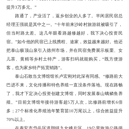
提升3万多元。”
路通了，产业活了，返乡创业的人多了。半闲居民宿总
经理王强就是其中之一。“十年前来沙岭村旅游就被吸引了，
但当时路太差。这几年眼看路越修越好，我下决心投资民
宿。”如今他的民宿已上线携程、途家，效益越来越好。他还
把泰山极顶山泉引入德州市场，并在民宿免费展示板栗、女
儿茶、黄精等乡村土特产，游客扫码就能购买，“既方便游
客，也为家乡特产拓宽销路”。
泰山石敢当文博馆馆长卢宏刚对此深有同感。“修路前大
巴进不来，文化传播和特色养殖一直没条件落地。现在路畅
了，我才下定决心投资创建文博馆，同时发展泰山螭鳞鱼养
殖。”目前文博馆年接待游客超5万人次，比修路前增长6倍
多；27个标准化养殖池年繁育苗10万尾以上，综合效益提升
70%以上。
在泰安市岱岳区道朗镇九女峰片区，19公里旅游公路循