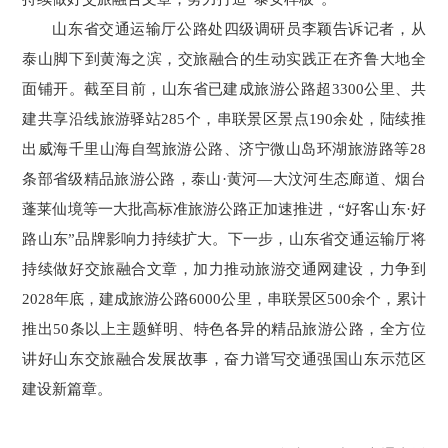
山东省交通运输厅公路处四级调研员李颖告诉记者，从
泰山脚下到黄海之滨，交旅融合的生动实践正在齐鲁大地全
面铺开。截至目前，山东省已建成旅游公路超3300公里、共
建共享沿线旅游驿站285个，串联景区景点190余处，陆续推
出威海千里山海自驾旅游公路、济宁微山岛环湖旅游路等28
条部省级精品旅游公路，泰山·黄河—大汶河生态廊道、烟台
蓬莱仙境等一大批高标准旅游公路正加速推进，“好客山东·好
路山东”品牌影响力持续扩大。下一步，山东省交通运输厅将
持续做好交旅融合文章，加力推动旅游交通网建设，力争到
2028年底，建成旅游公路6000公里，串联景区500余个，累计
推出50条以上主题鲜明、特色各异的精品旅游公路，全方位
讲好山东交旅融合发展故事，奋力谱写交通强国山东示范区
建设新篇章。