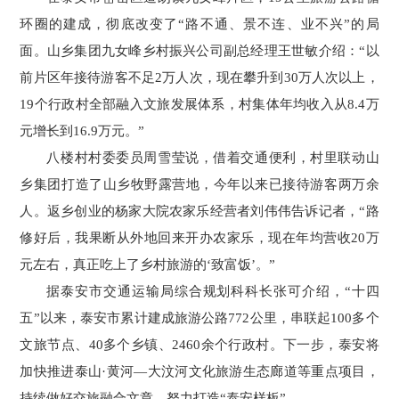
环圈的建成，彻底改变了“路不通、景不连、业不兴”的局
面。山乡集团九女峰乡村振兴公司副总经理王世敏介绍：“以
前片区年接待游客不足2万人次，现在攀升到30万人次以上，
19个行政村全部融入文旅发展体系，村集体年均收入从8.4万
元增长到16.9万元。”
八楼村村委委员周雪莹说，借着交通便利，村里联动山
乡集团打造了山乡牧野露营地，今年以来已接待游客两万余
人。返乡创业的杨家大院农家乐经营者刘伟伟告诉记者，“路
修好后，我果断从外地回来开办农家乐，现在年均营收20万
元左右，真正吃上了乡村旅游的‘致富饭’。”
据泰安市交通运输局综合规划科科长张可介绍，“十四
五”以来，泰安市累计建成旅游公路772公里，串联起100多个
文旅节点、40多个乡镇、2460余个行政村。下一步，泰安将
加快推进泰山·黄河—大汶河文化旅游生态廊道等重点项目，
持续做好交旅融合文章，努力打造“泰安样板”。