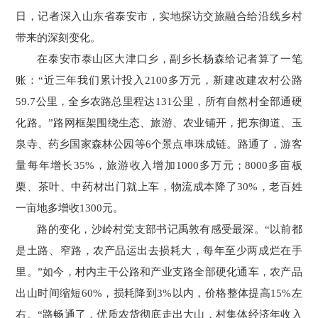
日，记者深入山东省泰安市，实地探访交旅融合给沿线乡村
带来的深刻变化。
在泰安市泰山区大津口乡，副乡长杨森给记者算了一笔
账：“近三年我们累计投入2100多万元，新建改建农村公路
59.7公里，全乡农路总里程达131公里，所有自然村全部通硬
化路。”路网框架围绕生态、旅游、农业铺开，把东御道、玉
泉寺、药乡国家森林公园等6个景点串珠成链。路通了，游客
量每年增长35%，旅游收入增加1000多万元；8000多亩板
栗、茶叶、中药材出门就上车，物流成本降了30%，老百姓
一亩地多增收1300元。
路的变化，沙岭村党支部书记禹敦有感受最深。“以前都
是土路、窄路，农产品运出去损耗大，每年至少两成烂在手
里。”如今，村内主干公路和产业支路全部硬化通车，农产品
出山时间缩短60%，损耗降到3%以内，价格整体提高15%左
右。“路畅通了，优质农货彻底走出大山，村集体经济年收入