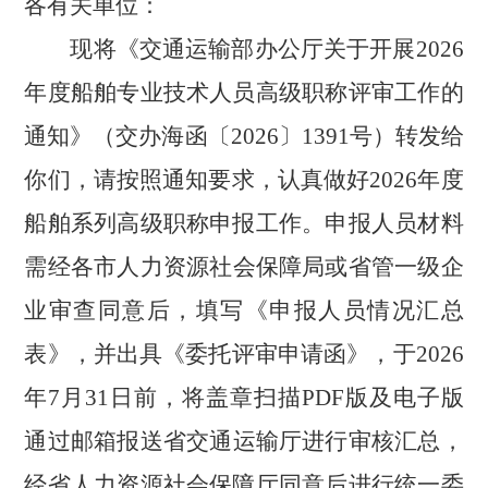
各
有关单位：
现将《交通运输部办公厅关于开展
202
6
年度船舶专业技术人员高级职称评审工作的
通知》
（
交办海函〔
202
6
〕
1
391
号
）
转发给
你们，
请按照通知要求
，
认真做好
202
6
年度
船舶系列高级职称申报工作
。申报人员材料
需经
各市人力资源社会保障局或省管
一级
企
业审查
同意
后
，
填写《申报人员情况汇总
表》，并
出具
《
委托评审申请函
》
，
于
20
2
6
年
7
月
31
日前
，将盖章扫描
PDF版及电子版
通过邮箱
报送省交通运输厅进行审核汇总
，
经省人力资源社会保障厅同意
后进行
统一委