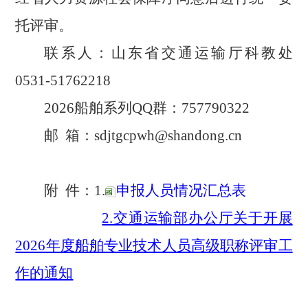
托评审
。
联系人
：
山东省交通运输厅科教处
0531-
51762218
202
6
船舶系列
QQ
群
：
757790322
邮
箱
：
sdjtgcpwh@shandong.cn
附
件：
1.
申报人员情况汇总表
2.交通运输部办公厅关于开展
2026年度船舶专业
技术人员高级职称评审工
作的通知