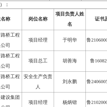
2）：
项目负责人姓
位名称
岗位名称
证书
名
嵛路桥工程
项目经理
于明华
鲁2106000
限公司
嵛路桥工程
项目总工
胡善海
鲁16082
限公司
嵛路桥工程
安全生产负责
刘永鹏
鲁2406005
限公司
人
桥建设集团
项目经理
杨炳锴
鲁2102000