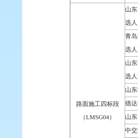
山东
选人
青岛
选人
山东
选人
山东
德达
路面施工四标段
山东
（LMSG04）
中交