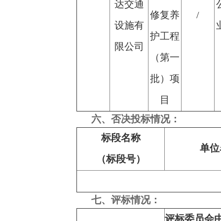
达交通
修复养
/
设施有
护工程
限公司
（第一
批）项
目
六、否决投标情况：
标段名称
单位
（标段号）
七、评标情况：
评标委员会由