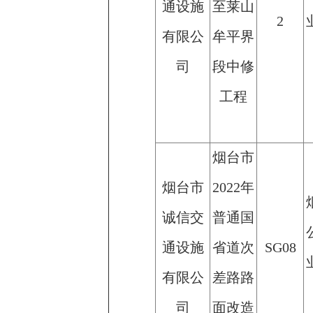
通设施
至莱山
2
有限公
牟平界
司
段中修
工程
烟台市
烟台市
2022年
诚信交
普通国
通设施
省道次
SG08
有限公
差路路
司
面改造