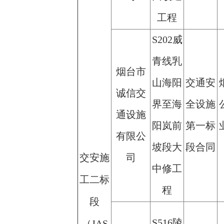
工程
S202威
青线乳
烟台市
山海阳
交通安
诚信交
界至海
全设施
通设施
阳岚前
第一标
有限公
坡段大
段合同
交安施
司
中修工
工二标
程
段
S516陵
（JAS