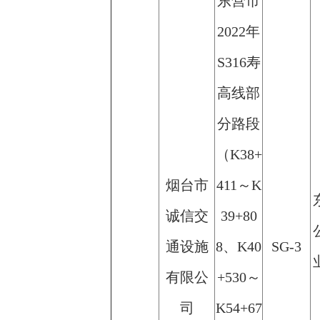
东营市
2022年
S316寿
高线部
分路段
（K38+
烟台市
411～K
诚信交
39+80
通设施
8、K40
SG-3
有限公
+530～
司
K54+67