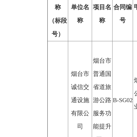
称
单位名
项目名
合同编
称
称
号
（标段
号）
烟台市
烟台市
普通国
诚信交
省道旅
通设施
游公路
B-SG02
有限公
服务功
司
能提升