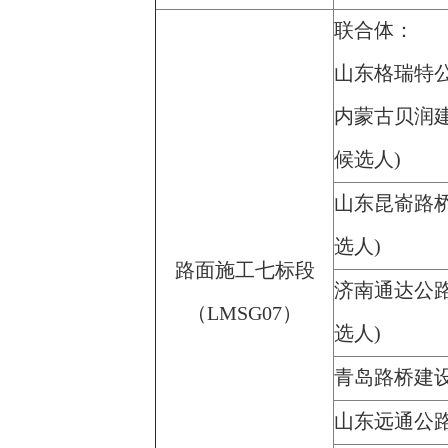
联合体：
山东格瑞特
内蒙古贝润
候选人)
山东昆嵛路
选人)
路面施工七标段
济南通达公
（LMSG07）
选人)
青岛路桥建
山东远通公