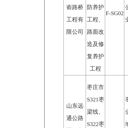
嵛路桥
防养护
F-SG02
工程有
工程、
限公司
路面改
造及修
复养护
工程
枣庄市
S321枣
山东远
梁线、
通公路
S322枣