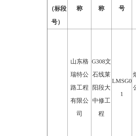
称
称
号
（标段
号）
山东格
G308文
瑞特公
石线莱
LMSG0
路工程
阳段大
1
有限公
中修工
司
程