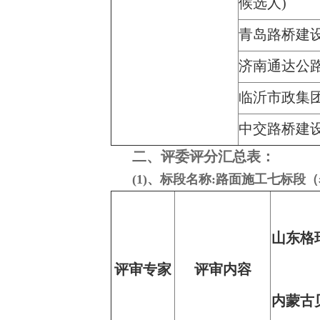
候选人)
青岛路桥建
济南通达公
临沂市政集
中交路桥建
二、评委评分汇总表：
(1)、标段名称:路面施工七标段（
山东格
评审专家
评审内容
内蒙古