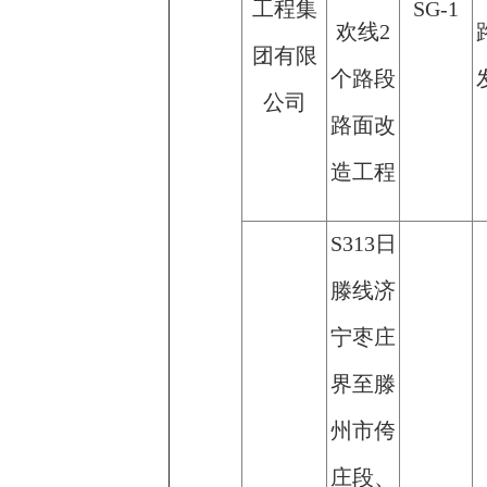
工程集
SG-1
欢线2
团有限
个路段
公司
路面改
造工程
S313日
滕线济
宁枣庄
界至滕
州市侉
庄段、