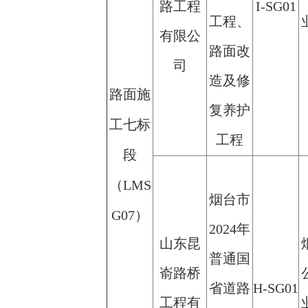
路工程
I-SG01
工程、
有限公
路面改
司
造及修
路面施
复养护
工七标
工程
段
（LMS
烟台市
G07）
2024年
山东昆
普通国
嵛路桥
省道路
H-SG01
工程有