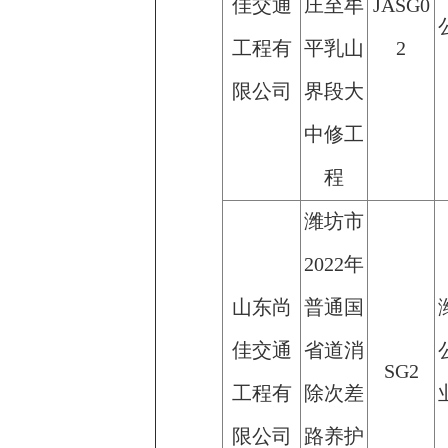
佳交通
庄至牟
JASG0
工程有
平乳山
2
限公司
界段大
中修工
程
潍坊市
2022年
山东尚
普通国
佳交通
省道消
SG2
工程有
除次差
限公司
路养护