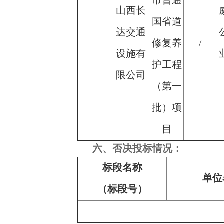
市普通
山西长
国省道
达交通
修复养
/
设施有
护工程
限公司
（第一
批）项
目
六、否决投标情况：
标段名称
单位
（标段号）