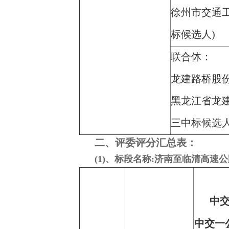
徐州市交通
标候选人)
联合体：
龙建路桥股
黑龙江省龙
三中标候选人
二、评委评分汇总表：
(1)、标段名称:济南至临清高速
中
中交一