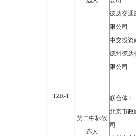
选人
公司
德达交通
限公司
中交投资
德州德达
限公司
TZR-1
联合体：
北京市政
第二中标候
司
选人