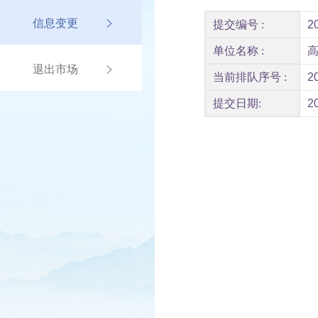
信息变更
提交编号 :
2
单位名称 :
退出市场
当前排队序号 :
2
提交日期:
2