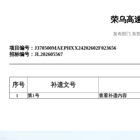
荣乌高
发布部门:东
项目编号：
J370500MAEPHXX24202602F023656
招标编号：
JL202605567
序号
补遗文号
1
第1号
查看补遗内容