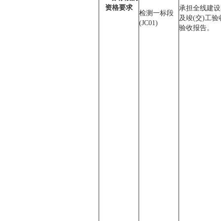
资格要求
承担全线建设
检测一标段
及竣(交)工
(JC01)
验收报告。