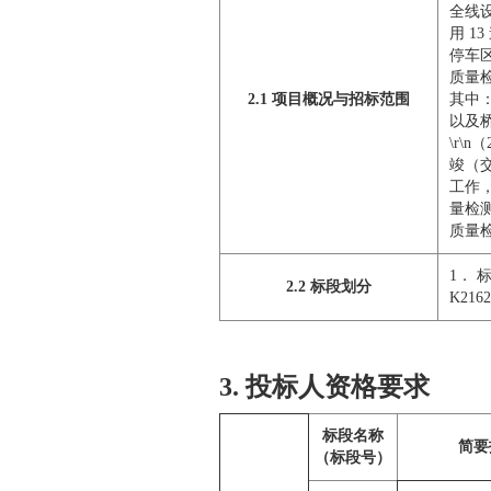
全线设
用 1
停车
质量
2.1 项目概况与招标范围
其中
以及
\r\
竣（
工作
量检
质量
1． 
2.2 标段划分
K216
3. 投标人资格要求
标段名称
简要
（标段号）