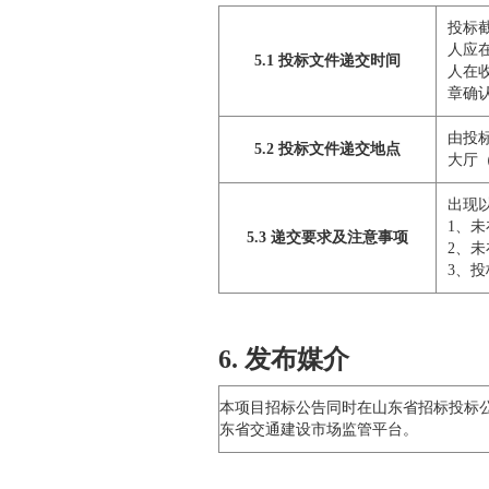
投标截
人应
5.1 投标文件递交时间
人在
章确
由投
5.2 投标文件递交地点
大厅
出现
1、
5.3 递交要求及注意事项
2、
3、
6. 发布媒介
本项目招标公告同时在山东省招标投标
东省交通建设市场监管平台。