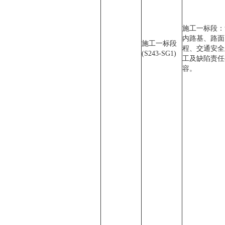
施工一标段：
内路基、路面
施工一标段
程、交通安全
(S243-SG1)
工及缺陷责任
容。