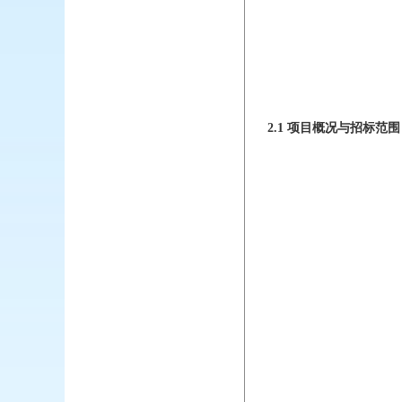
2.1 项目概况与招标范围