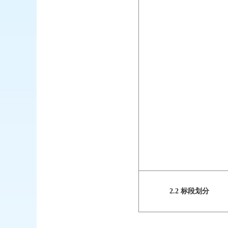
2.2 标段划分