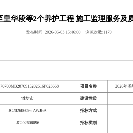
河至皇华段等2个养护工程 施工监理服务
发布时间: 2026-06-03 15:46:00
浏览次数:1179
370700MB2870915202616F023668
项目名称
2026
潍坊市
建设性质
JC202606096-AWJBA
招标方式
JC202606096
招标类别