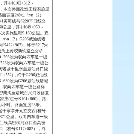
，其中K102+312～
范围，本次路面改造工程实施里
宽度24米。\r\n（2）
1黄海线与S220平日线交
60公里，其中K49+050～
次实施里程9.160公里。双
\n（3）G206威汕线诸
2+903)，终于S217朱
+720段为上跨胶新铁路立交桥，
30+203段为双向四车道一级
4+523段为双向六车道一级公
朱诸线诸城十里堡至威汕路口段
+552)，终于G206威汕线
15+630段为G206威汕线诸城
里。双向四车道一级公路标
线高密柴沟至诸城百尺河段修复
庄(桩号K101+860)，路
里/小时。路面宽度23米。
，起于寒亭开元立交西(桩号
长9.371公里。双向四车道一级
9青兰线高密柳河路口至高密
桩号K117+082），终