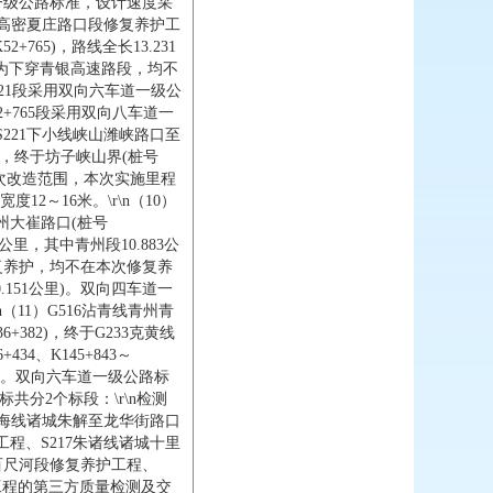
车道一级公路标准，设计速度采
界至高密夏庄路口段修复养护工
+765)，路线全长13.231
+481为下穿青银高速路段，均不
+021段采用双向六车道一级公
2+765段采用双向八车道一
S221下小线峡山潍峡路口至
)，终于坊子峡山界(桩号
段不在本次改造范围，本次实施里程
12～16米。\r\n（10）
州大崔路口(桩号
93公里，其中青州段10.883公
修复养护，均不在本次修复养
.151公里)。双向四车道一
（11）G516沾青线青州青
382)，终于G233克黄线
434、K145+843～
9公里。双向六车道一级公路标
标共分2个标段：\r\n检测
黄海线诸城朱解至龙华街路口
程、S217朱诸线诸城十里
城百尺河段修复养护工程、
工程的第三方质量检测及交