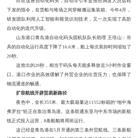
而在这座自动化码头，自动导引车是按照调度人员远程
下发的指令，在货船与堆场之间穿梭搬运集装箱。今年4月，
研发团队利用人工智能和视觉识别技术，又一次实现了高阶
自动化的迭代升级。
山东港口青岛港自动化码头固机队队长助理 王培山：吊
具的自动化运行高度下降了16.6米，船上每次装卸时间缩短了
20秒。
这抢出的20秒，相当于码头每天能多释放近3小时作业窗
口。港口作业的高效缓解了外贸企业的出货压力，也保障了
物流通道的畅通。
扩容航线开辟贸易新路径
夜色中，全长355米、最大载箱量达11552标箱的“地中海
弗罗拉”轮正在靠泊青岛港。这条联通东亚与中东市场的新航
线正式投入运营，8条船舶将周班运行。
这已经是青岛港在5月开通的第三条外贸航线。三条新航