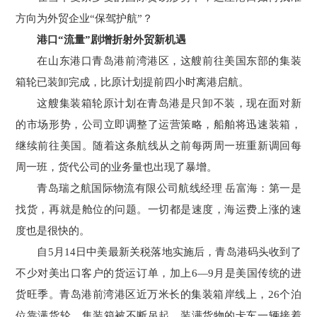
方向为外贸企业“保驾护航”？
港口“流量”剧增折射外贸新机遇
在山东港口青岛港前湾港区，这艘前往美国东部的集装
箱轮已装卸完成，比原计划提前四小时离港启航。
这艘集装箱轮原计划在青岛港是只卸不装，现在面对新
的市场形势，公司立即调整了运营策略，船舶将迅速装箱，
继续前往美国。随着这条航线从之前每两周一班重新调回每
周一班，货代公司的业务量也出现了暴增。
青岛瑞之航国际物流有限公司航线经理 岳富海：第一是
找货，再就是舱位的问题。一切都是速度，海运费上涨的速
度也是很快的。
自5月14日中美最新关税落地实施后，青岛港码头收到了
不少对美出口客户的货运订单，加上6—9月是美国传统的进
货旺季。青岛港前湾港区近万米长的集装箱岸线上，26个泊
位靠满货轮，集装箱被不断吊起，装满货物的卡车一辆接着