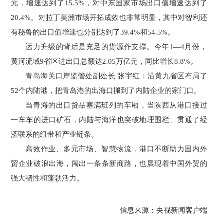
元，增速达到了15.5%，对中东国家市场出口值增速达到了
20.4%。对拉丁美洲市场开拓成效也非常明显，其中对智利还
有秘鲁的出口值增速也分别达到了39.4%和54.5%。
运力升级的背后是充足的货源作支撑。今年1—4月份，
黄河流域9省区进出口总额达2.05万亿元，同比增长8.8%。
青岛海关口岸监管处副处长 张宇红：沿黄九省区布局了
52个内陆港，把青岛港的出海口搬到了内陆企业的家门口。
当青海的出口货品塞满班列的车厢，当陕西从港口接过
一车车的进口矿石，内陆与海洋也突破地理围栏、贯通了经
济联系的纽带和产业链条。
高效作业、多元市场、智慧物流，港口不断助力国内外
贸企业破浪出海，闯出一条条新商路，也展现着中国外贸的
强大韧性和蓬勃活力。
信息来源：央视新闻客户端