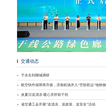
交通动态
于永生到聊城调研
航空快件保障再升级，济南机场并入“空轨联运”地铁
炎夏日送清凉 暖心关怀鼓干劲
省交通工会开展“送清凉、送政策、送安全”活动