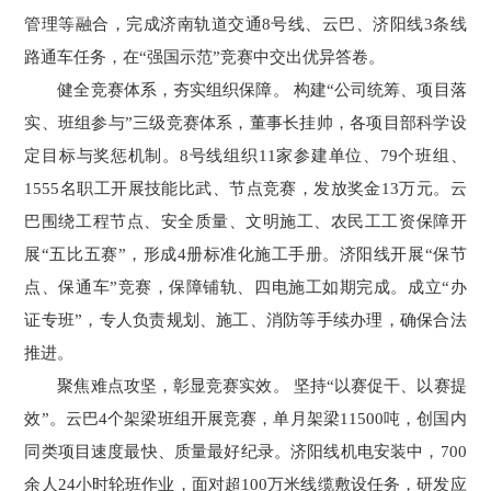
管理等融合，完成济南轨道交通8号线、云巴、济阳线3条线
路通车任务，在“强国示范”竞赛中交出优异答卷。
健全竞赛体系，夯实组织保障。 构建“公司统筹、项目落
实、班组参与”三级竞赛体系，董事长挂帅，各项目部科学设
定目标与奖惩机制。8号线组织11家参建单位、79个班组、
1555名职工开展技能比武、节点竞赛，发放奖金13万元。云
巴围绕工程节点、安全质量、文明施工、农民工工资保障开
展“五比五赛”，形成4册标准化施工手册。济阳线开展“保节
点、保通车”竞赛，保障铺轨、四电施工如期完成。成立“办
证专班”，专人负责规划、施工、消防等手续办理，确保合法
推进。
聚焦难点攻坚，彰显竞赛实效。 坚持“以赛促干、以赛提
效”。云巴4个架梁班组开展竞赛，单月架梁11500吨，创国内
同类项目速度最快、质量最好纪录。济阳线机电安装中，700
余人24小时轮班作业，面对超100万米线缆敷设任务，研发应