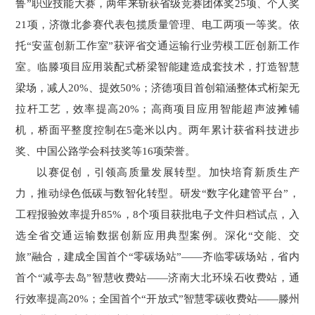
鲁”职业技能大赛，两年来斩获省级竞赛团体奖25项、个人奖
21项，济微北参赛代表包揽质量管理、电工两项一等奖。依
托“安蓝创新工作室”获评省交通运输行业劳模工匠创新工作
室。临滕项目应用装配式桥梁智能建造成套技术，打造智慧
梁场，减人20%、提效50%；济德项目首创箱涵整体式桁架无
拉杆工艺，效率提高20%；高商项目应用智能超声波摊铺
机，桥面平整度控制在5毫米以内。两年累计获省科技进步
奖、中国公路学会科技奖等16项荣誉。
以赛促创，引领高质量发展转型。加快培育新质生产
力，推动绿色低碳与数智化转型。研发“数字化建管平台”，
工程报验效率提升85%，8个项目获批电子文件归档试点，入
选全省交通运输数据创新应用典型案例。深化“交能、交
旅”融合，建成全国首个“零碳场站”——齐临零碳场站，省内
首个“减亭去岛”智慧收费站——济南大北环垛石收费站，通
行效率提高20%；全国首个“开放式”智慧零碳收费站——滕州