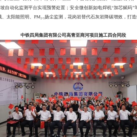
坡自动化监测平台实现预警处置；安全微创新如电焊机“加芯赋码”
械、太阳能照明、PM₂.₅扬尘监测，花岗岩替代石灰岩降碳增效，打
中铁四局集团有限公司高青至商河项目施工四合同段