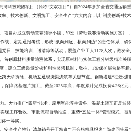
岛湾科技城段项目（简称“文双项目”）自2024年参加全省交通运输
效率、技术创新、文明施工、安全生产”六大内容，以“制度创新+技术
。项目办成立劳动竞赛领导小组，印发《劳动竞赛活动实施方案》
作战、定期通报考核，形成“纵向到底、横向到边”的责任体系，确
题党日、技能培训、送清凉等活动，覆盖产业工人1178人次，激发全
。首创原材料质量追溯体系，实现原材料与实体工程分钟级精准关
制度，建立三级质量阶梯和刚性奖惩机制，墩柱、T梁保护层合格率超9
上跨天桥拆除、机场互通现浇梁浇筑等关键节点。创新搭建“征迁-进度
保障路基连片施工。截至2025年底，年度累计完成投资4.26亿元
力。大力推广“四新”技术，应用智能养生设备、混凝土罐车正反转装
实现工序验收、审批流程自动推送，重塑“五位一体”管理模式。技
团体一等奖。
。安全生产推行“清单销号开工核查”“不合格机具报废”“隐患回头看