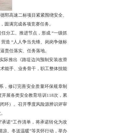
，德郓高速二标项目紧紧围绕安全、
坚，圆满完成各项竞赛任务。
任分工、推进节点，形成 “一级抓
营造 “人人争当先锋、岗岗争做标
倒逼责任落实、任务落地。
场实际推出《路堤边沟预制安装改滑
技术能手、业务骨干，职工整体技能
体系，修订完善安全质量环保规章制
开展各类安全教育培训118次，累
整改闭环）。召开季度风险源辨识评审
次。
信守承诺”工作清单，将承诺转化为攻
清凉、冬送温暖”等关怀行动，举办