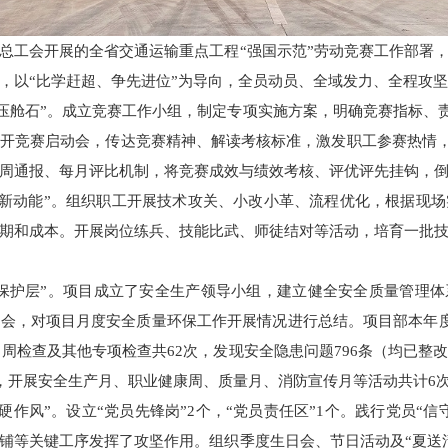
总工会开展的全省交通运输重点工程“强国示范”劳动竞赛工作部署
，以“比学赶超、争先进位”为导向，全员动员、全域发力、全程攻
“压舱石”。成立竞赛工作小组，制定专项实施方案，明确竞赛指标、责
开竞赛启动会，传达竞赛精神、解读考核标准，激发职工参赛热情，
周通报、每月评比机制，将竞赛成效与绩效考核、评优评先挂钩，
“新动能”。组织职工开展技术攻关、小改小革、流程优化，根据现
期和成本。开展岗位练兵、技能比武、师徒结对等活动，培育一批
保护层”。项目成立了安全生产领导小组，建立健全安全质量管理
会，对项目月度安全质量环保工作开展情况进行总结。项目部本年度
、周检查及其他专项检查共62次，发现安全隐患问题796条（均已
次，开展安全生产月、职业健康周、质量月、消防宣传月等活动共计6
硬作风”。设立“党员先锋岗”2个，“党员责任区”1个。践行党员“
铺等关键工序发挥了攻坚作用。组织季度生日会、节日活动及“夏送