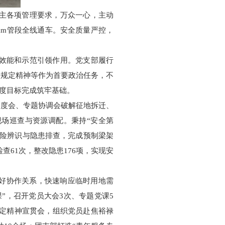
业主各项管理要求，万众一心，主动
9km管段全线通车。安全质量严控，
体效能和示范引领作用。党支部履行
项规定精神等作为首要政治任务，不
年度目标完成筑牢基础。
调度会、专题协调会破解征地拆迁、
现场巡查与资源调配。秉持“安全第
风险辨识与隐患排查，完成预制梁架
检查61次，整改隐患176项，实现安
好协作关系，快速响应临时用地需
”，召开党员大会3次、专题党课5
规定精神宣贯会，组织党员赴焦裕禄