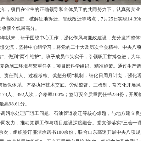
车之年，项目在业主的正确领导和全体员工的共同努力下，认真落实
高效推进，破解征地拆迁、管线改迁等堵点，7月25日实现14.3
验收获全线最高分。
25年以来，班子围绕中心工作，强化作风与廉政建设，充分发挥整
想交流，坚持中心组学习，将党的二十大及历次全会精神、中央八
自信”、做到“两个维护”。班子成员带头实干，引领职工拼搏奋进，为
复杂施工环境与繁重任务，项目部科学组织、精准施策。通过生产
、责任到人、过程考核、奖惩分明”机制，细化日周月计划，强化
与质保体系。严格执行技术交底、旁站监督、三检制，常态化开展
3人、392人次，合格率100%；签订安全质量责任书234份，开展
高98.61分。
协调污水处理厂阻工问题、石油管道改迁等核心难题，与地方建立良
同发力，推动党群工作与项目建设深度融合。党支部落实“三会一课
0余次，组织签订廉洁承诺书180余份，联合山东高速开展中央八项