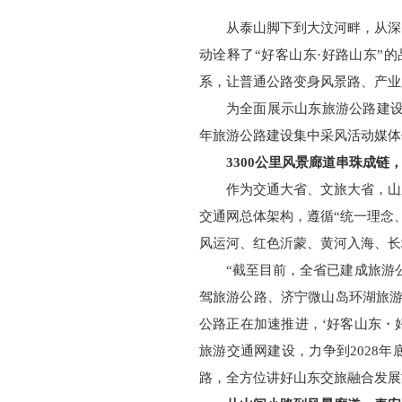
从泰山脚下到大汶河畔，从深
动诠释了“好客山东·好路山东”
系，让普通公路变身风景路、产业
为全面展示山东旅游公路建设
年旅游公路建设集中采风活动媒体
3300公里风景廊道串珠成链
作为交通大省、文旅大省，山
交通网总体架构，遵循“统一理念
风运河、红色沂蒙、黄河入海、长
“截至目前，全省已建成旅游公
驾旅游公路、济宁微山岛环湖旅游
公路正在加速推进，‘好客山东・
旅游交通网建设，力争到2028年
路，全方位讲好山东交旅融合发展