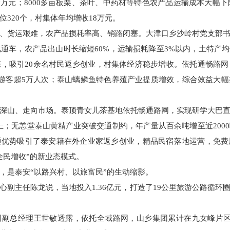
万元；8000多亩板栗、茶叶、中药材等特色农产品运输成本大幅下
320个，村集体年均增收18万元。
、货运艰难，农产品损耗率高、销路闭塞。大津口乡沙岭村党支部
通车，农产品出山时长缩短60%，运输损耗降至3%以内，土特产均
，吸引20余名村民返乡创业，村集体经济稳步增收。依托通畅路
学游客超5万人次；泰山螭鳞鱼特色养殖产业提质增效，综合效益大
深山、走向市场。泰顶青女儿茶基地依托畅通路网，实现研学大巴
上；无恙堂泰山黄精产业突破交通制约，年产量从百余吨增至近200
通优势吸引了泰安籍在外企业家返乡创业，精品民宿落地运营，免费
全民增收”的新业态模式。
，是泰安“以路兴村、以旅富民”的生动缩影。
心副主任陈龙说，当地投入1.36亿元，打造了19公里旅游公路循环
司副总经理王世敏透露，依托全域路网，山乡集团累计在九女峰片区