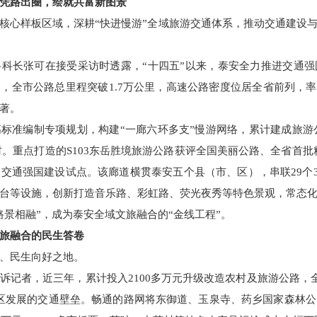
凭路出圈，绘就共富新图景
核心样板区域，深耕“快进慢游”全域旅游交通体系，推动交通建设
科长张可在接受采访时透露，“十四五”以来，泰安全力推进交通
，全市公路总里程突破1.7万公里，高速公路密度位居全省前列，率
著。
标准编制专项规划，构建“一廊六环多支”慢游网络，累计建成旅游公路
政村。重点打造的S103东岳胜境旅游公路获评全国美丽公路、全省首
交通强国建设试点。该廊道横贯泰安五个县（市、区），串联29个
台等设施，创新打造音乐路、彩虹路、荧光夜秀等特色景观，常态
路景相融”，成为泰安全域文旅融合的“金线工程”。
旅融合的民生答卷
、民生向好之地。
诉记者，近三年，累计投入2100多万元升级改造农村及旅游公路，全
山区发展的交通壁垒。畅通的路网将东御道、玉泉寺、药乡国家森林