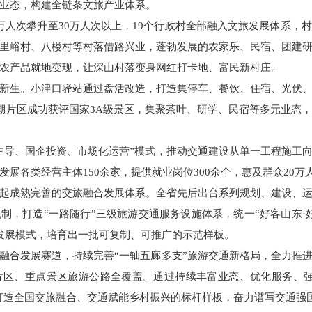
业态，构建全链条文旅产业体系。
万人次攀升至30万人次以上，19个行政村全部融入文旅发展体系，
里峪村、八楼村等村落借路兴业，蓬勃发展的农家乐、民宿、团建
农产品就地变现，让深山村落变身网红打卡地、富民新村庄。
新生。小津口驿站通过盘活改造，打造集停车、餐饮、住宿、光伏
儿湖片区成功获评国家3A级景区，集聚茶叶、研学、民宿等多元业态
主导、国企投资、市场化运营”模式，推动交通建设从单一工程施工
展各类经营主体150余家，提供就业岗位300余个，惠及群众20万
起成熟完善的交旅融合发展体系。全省先后出台系列规划、建设、
制，打造“一路随行”三级旅游交通服务设施体系，统一“好客山东·好
元发展模式，培育出一批可复制、可推广的示范样板。
融合发展赛道，持续完善“一轴五廊多支”旅游交通新格局，全力推
片区、重点景区旅游公路全覆盖。通过持续丰富业态、优化服务、强
力打造全国交旅融合、交通赋能乡村振兴的标杆样板，奋力谱写交通强