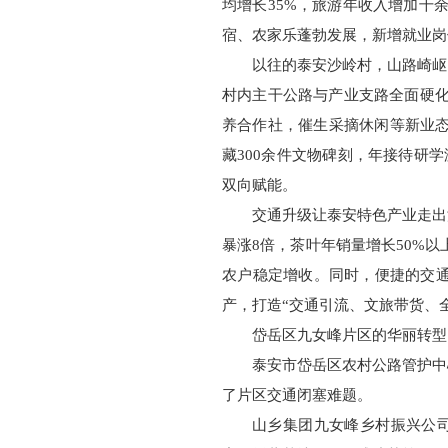
均增长35%，旅游年收入增加千余
宿、农家乐蓬勃发展，新增就业岗位
以往的泰安沙岭村，山路崎岖
村内主干公路与产业支路全面硬化
养合作社，催生采摘休闲等新业态
藏300余件文物碑刻，年接待研
双向赋能。
交通升级让泰安特色产业走出
暴涨8倍，茶叶年销量增长50%以
农户稳定增收。同时，便捷的交
产，打造“交通引流、文旅带货、
岱岳区九女峰片区的华丽转型
泰安市岱岳区农村公路管护中
了片区交通闭塞难题。
山乡集团九女峰乡村振兴公