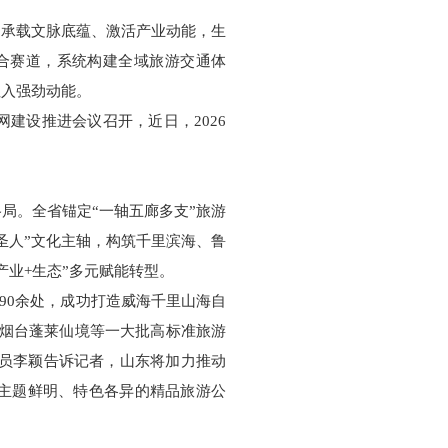
、承载文脉底蕴、激活产业动能，生
融合赛道，系统构建全域旅游交通体
注入强劲动能。
建设推进会议召开，近日，2026
。
局。全省锚定“一轴五廊多支”旅游
圣人”文化主轴，构筑千里滨海、鲁
产业+生态”多元赋能转型。
190余处，成功打造威海千里山海自
、烟台蓬莱仙境等一大批高标准旅游
研员李颖告诉记者，山东将加力推动
以上主题鲜明、特色各异的精品旅游公