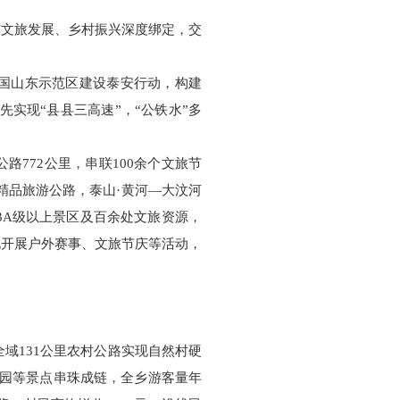
与文旅发展、乡村振兴深度绑定，交
强国山东示范区建设泰安行动，构建
先实现“县县三高速”，“公铁水”多
772公里，串联100余个文旅节
批精品旅游公路，泰山·黄河—大汶河
3A级以上景区及百余处文旅资源，
化开展户外赛事、文旅节庆等活动，
域131公里农村公路实现自然村硬
公园等景点串珠成链，全乡游客量年