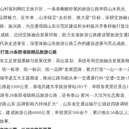
山村落到网红文旅片区，一条条蜿蜒舒展的旅游公路串联山水风光
的品牌魅力。近年来，山东锚定“走在前、挑大梁”目标，深耕交旅
路、振兴路，为交通强国山东示范区建设和乡村振兴齐鲁样板打造
成效、总结交旅融合发展经验，助力全省旅游公路建设暨旅游交通网
代表走进泰安，深度体验山东旅游公路工作的建设进展与亮点成效
，打造28条部省级精品旅游公路
东立足资源禀赋与发展优势，高位谋划、系统布局交旅融合发展新格
、统一标准、统一标识、统一品牌”发展思路，着力打造“一山一水一
城寻迹五大主题廊道，推动公路功能从单一交通通行向“交通+文旅+
路超3300公里，落地共建共享旅游驿站285个，串联各类景区景点
路等28条部省级精品旅游公路，还有泰山·黄河—大汶河生态廊道
好路山东’品牌影响力持续扩大”，山东省交通运输厅公路处四级调
底，建成旅游公路6000公里，串联景区500余个，累计推出50条
故事。