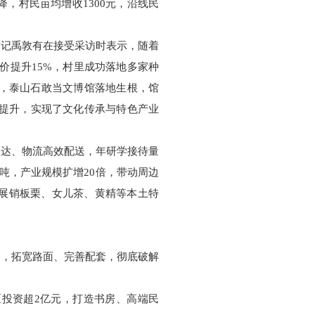
降，村民亩均增收1300元，沿线民
书记禹敦有在接受采访时表示，随着
价提升15%，村里成功落地多家种
网，泰山石敢当文博馆落地生根，馆
幅提升，实现了文化传承与特色产业
直达、物流高效配送，年研学接待量
0吨，产业规模扩增20倍，带动周边
展销板栗、女儿茶、黄精等本土特
圈，拓宽路面、完善配套，彻底破解
投资超2亿元，打造书房、高端民