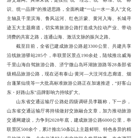
识、统一品牌”的推进思路，全面构建“一山一水一圣人”文化
主轴及千里滨海、鲁风运河、红色沂蒙、黄河入海、长城寻
迹五大主题廊道，切实将旅游公路打造成为拉动产业、带动
消费的共富之路，连通山海、激活文脉的振兴之路。
截至目前，全省已建成旅游公路超3300公里、共建共享
沿线旅游驿站285个，串联景区景点190余处，陆续推出威海
千里山海自驾旅游公路、济宁微山岛环湖旅游路等28条部省
级精品旅游公路，现在还有泰山·黄河—大汶河生态廊道、烟
台蓬莱仙境等一大批高标准旅游公路正在加速推进，“好客山
东・好路山东”品牌影响力持续扩大。
山东省交通运输厅公路处四级调研员李颖称，下一步，
山东省交通运输厅将持续做好交旅融合文章，加力推动旅游
交通网建设，力争到2028年底，建成旅游公路6000公里，串
联景区500余个，累计推出50条以上主题鲜明、特色各异的精