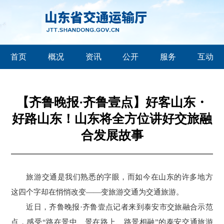
首页
概况
资讯
公开
服务
互动
【齐鲁晚报·齐鲁壹点】好客山东・
好路山东！山东将全方位讲好交旅融
合发展故事
旅游交通是我们熟悉的字眼，而如今在山东的许多地方
这四个字却在悄悄改变——变旅游交通为交通旅游。
近日，齐鲁晚报·齐鲁壹点记者来到泰安市交旅融合示范
点，感受“路在景中、景在路上、路景相融”的泰安交通旅游