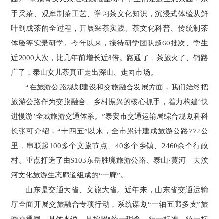
手采茶、观摩制茶工艺、学习茶文化知识，沉浸式体验从鲜
叶到成茶的全过程，开展采茶实践、茶文化科普、传统制茶
体验等实景研学。今年以来，接待研学团队超60批次、学生
近2000人次，比几年前增长近8倍。路通了，茶旅火了、销路
广了，泰山女儿茶真正走出深山、走向市场。
“在旅游公路规划建设和交旅融合发展方面，我们始终把
旅游公路作为交旅融合、乡村振兴的核心抓手，着力构建‘快
进慢游’全域旅游交通体系。”泰安市交通运输局综合规划科科
长张可介绍，“十四五”以来，全市累计建成旅游公路772公
里，串联起100多个文旅节点、40多个乡镇、2460余个行政
村。重点打造了由S103东岳胜境旅游公路、泰山·黄河—大汶
河文化旅游生态廊道组成的“一廊”。
山东是交通大省、文旅大省。近年来，山东省交通运输
厅全面开展交旅融合专项行动，系统谋划“一轴五廊多支”旅
游交通网。具体来说，是按照“统一理念、统一标准、统一标