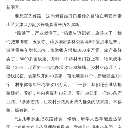
新图景。
要想富先修路，这句老百姓口口相传的俗语在泰安市泰
山区大津口乡副乡长杨森看来历久弥新。
“路通了，产业就活了。”杨森告诉记者，旅游火了，我
们把东御道、玉泉寺、药乡国家森林公园等6个景点串起来，
游客量每年增长35%，旅游收入增加1000多万元。农产品好
卖了，8000多亩板栗、茶叶、中药材出门就上车，物流成本
降了30%，老百姓一亩地多增收1300块钱。乡村业态旺了，
沿线民宿、农家乐开到40多家，落地项目11个，新增就业320
个，村集体每年平均增收18万元。“下一步，我们还会继续把
路建好、养好，年内再提升18公里、养护30公里，打造5条产
业路、3条旅游路，让农村公路真正成为群众的致富路、幸福
路、振兴路。”
“这几年乡里把农路修宽、修畅，研学大巴车能直达茶
园。”泰顶青女儿茶经理魏福星称，学生们走进生态茶园，亲