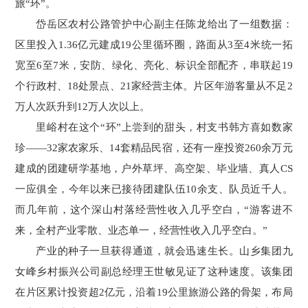
旅“环”。
岱岳区农村公路管护中心副主任陈龙给出了一组数据：
区里投入1.36亿元建成19公里循环圈，路面从3至4米统一拓
宽至6至7米，安防、绿化、亮化、标识全部配齐，串联起19
个行政村、18处景点、21家经营主体。片区年游客量从不足2
万人次跃升到12万人次以上。
里峪村在这个“环”上尝到的甜头，村支书韩方喜如数家
珍——32家农家乐、14套精品民宿，还有一座投资260余万元
建成的团建研学基地，户外草坪、高空架、毕业墙、真人CS
一应俱全，今年以来已接待团建队伍10余支、队员近千人。
而几年前，这个深山村落经营性收入几乎空白，“游客进不
来，全村产业零散、业态单一，经营性收入几乎空白。”
产业的种子一旦获得通道，就会迅速生长。山乡集团九
女峰乡村振兴公司副总经理王世敏见证了这种速度。该集团
在片区累计投资超2亿元，沿着19公里旅游公路的骨架，布局