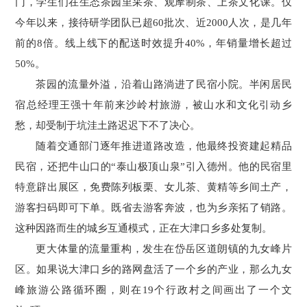
门，学生们在生态茶园里采茶、观摩制茶、上茶文化课。仅
今年以来，接待研学团队已超60批次、近2000人次，是几年
前的8倍。线上线下的配送时效提升40%，年销量增长超过
50%。
茶园的流量外溢，沿着山路淌进了民宿小院。半闲居民
宿总经理王强十年前来沙岭村旅游，被山水和文化引动乡
愁，却受制于坑洼土路迟迟下不了决心。
随着交通部门逐年推进道路改造，他最终投资建起精品
民宿，还把牛山口的“泰山极顶山泉”引入德州。他的民宿里
特意辟出展区，免费陈列板栗、女儿茶、黄精等乡间土产，
游客扫码即可下单。既省去游客奔波，也为乡亲拓了销路。
这种因路而生的城乡互通模式，正在大津口乡多处复制。
更大体量的流量重构，发生在岱岳区道朗镇的九女峰片
区。如果说大津口乡的路网盘活了一个乡的产业，那么九女
峰旅游公路循环圈，则在19个行政村之间画出了一个文