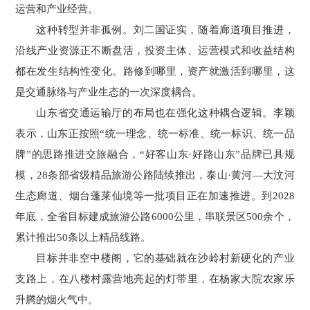
运营和产业经营。
这种转型并非孤例。刘二国证实，随着廊道项目推进，
沿线产业资源正不断盘活，投资主体、运营模式和收益结构
都在发生结构性变化。路修到哪里，资产就激活到哪里，这
是交通脉络与产业生态的一次深度耦合。
山东省交通运输厅的布局也在强化这种耦合逻辑。李颖
表示，山东正按照“统一理念、统一标准、统一标识、统一品
牌”的思路推进交旅融合，“好客山东·好路山东”品牌已具规
模，28条部省级精品旅游公路陆续推出，泰山·黄河—大汶河
生态廊道、烟台蓬莱仙境等一批项目正在加速推进。到2028
年底，全省目标建成旅游公路6000公里，串联景区500余个，
累计推出50条以上精品线路。
目标并非空中楼阁，它的基础就在沙岭村新硬化的产业
支路上，在八楼村露营地亮起的灯带里，在杨家大院农家乐
升腾的烟火气中。