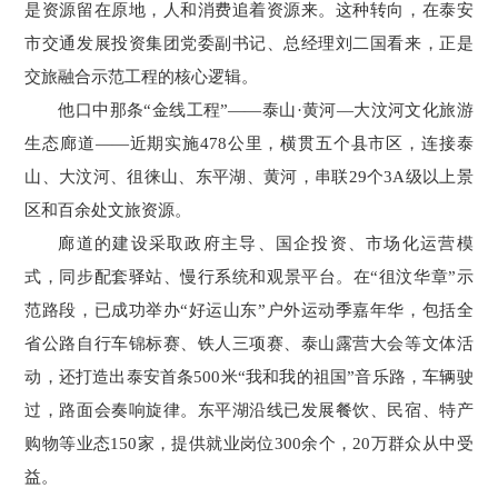
是资源留在原地，人和消费追着资源来。这种转向，在泰安
市交通发展投资集团党委副书记、总经理刘二国看来，正是
交旅融合示范工程的核心逻辑。
他口中那条“金线工程”——泰山·黄河—大汶河文化旅游
生态廊道——近期实施478公里，横贯五个县市区，连接泰
山、大汶河、徂徕山、东平湖、黄河，串联29个3A级以上景
区和百余处文旅资源。
廊道的建设采取政府主导、国企投资、市场化运营模
式，同步配套驿站、慢行系统和观景平台。在“徂汶华章”示
范路段，已成功举办“好运山东”户外运动季嘉年华，包括全
省公路自行车锦标赛、铁人三项赛、泰山露营大会等文体活
动，还打造出泰安首条500米“我和我的祖国”音乐路，车辆驶
过，路面会奏响旋律。东平湖沿线已发展餐饮、民宿、特产
购物等业态150家，提供就业岗位300余个，20万群众从中受
益。