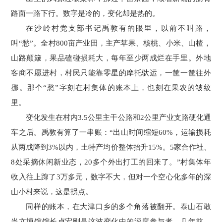
路面一路下行。数字是冷的，变化却是热的。
在沙岭村党支部书记禹敦有的眼里，以前不叫路，
叫“愁”。全村800亩产业田，主产苹果、核桃、小米、山楂，
山路颠簸，果品磕碰损耗大，每年至少两成烂在手里。外地
客商不愿进村，村民只能靠零星的摩托驮运，一筐一筐往外
挪。那个“愁”字刻在村集体的账本上，也刻在果农的皱纹
里。
变化发生在村内3.5公里主干公路和2公里产业支路硬化通
车之后。禹敦有算了一串账：“出山时间缩短60%，运输损耗
从两成降到3%以内，土特产均价整体抬升15%。5家合作社、
8处采摘休闲新业态，20多个外出打工的回来了。”村集体年
收入往上蹿了3万多元，数字不大，但对一个空心化多年的深
山小村来说，这是拐点。
同样的账本，在大津口乡的多个角落被翻开。泰山石敢
当文博馆馆长卢宏刚是这波变化中的深度参与者，几年前，