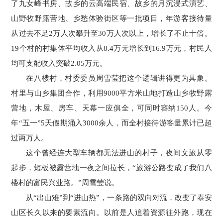
了九女峰书房、故乡的云高端民宿、故乡的月沉浸式演艺、
山野牧野露营地、乡愁体验街区等一批项目，年游客接待量
从过去不足2万人次攀升至30万人次以上，增长了不止十倍。
19个村的村集体平均收入从8.4万元增长到16.9万元，村民人
均可支配收入突破2.05万元。
在八楼村，村委委员周雪莹把这个逻辑讲得更为具象。
村里与山乡集团合作，利用9000平方米山地打造山乡牧野露
营地，木屋、房车、天幕一应俱全，可同时容纳150人。今
年“五一”5天假期涌入3000余人，而全村接待游客量累计已超
过两万人。
这个曾经连大型车辆都无法进山的村子，夜间文旅从零
起步，短板被露营地一夜之间拉长，“旅游公路变成了我们八
楼村的富民兴业路。”周雪莹说。
从“出山难”到“进山热”，一条路的双向对流，改变了泰安
山区长久以来的要素流向。以前是人追着资源往外跑，现在