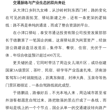
交通脉络与产业生态的双向奔赴
从大津口乡到九女峰，从沙岭村到东西门村，路的变化
在可见的路面拓宽、驿站新建之外，还有一条更深的逻辑
线：路不再是单纯的通道，而成了整合资源的平台。
在小津口驿站，泰安市通达投资有限公司投资发展部部
长于德鹏算了一笔国企的账。这座驿站原为闲置资产，经旅
游公路建设盘活改造后，集停车、餐饮、住宿、光伏于一
体，年综合收益预计超过400万元。
更关键的是，它同时带活了周边女儿湖片区，成功创建
国家3A级景区，茶叶、民宿、研学等产业迅速扎堆。济南游
客驾车1小时就能抵达，距离东御道、封禅大典、玉泉寺等热
门景区都很近，一条自驾路线就此成型。
于德鹏说，路修好后，不光本地人来，周边城市甚至省
外游客都愿意自驾过来。路把散落的景点拧成了一条线，而
驿站是线上的一个个节点，国企从单一的交通建设转向路产