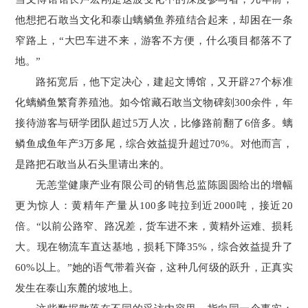
他想把石敢当文化和泰山螭鳞鱼养殖结合起来，却困在一条
窄路上，“大巴车进不来，游客不方便，什么项目都落不了
地。”
路拓宽后，他下定决心，建起文博馆，又开辟27个标准
化螭鳞鱼繁育养殖池。如今馆藏石敢当文物碑刻300余件，年
接待游客与研学团队超过5万人次，比修路前翻了6倍多。螭
鳞鱼成鱼年产3万多尾，综合效益提升超过70%。对他而言，
是路把石敢当从石头里请出来的。
无恙堂健康产业有限公司的销售总监陈圆圆给出的增幅
更为惊人：黄精年产量从100多吨拉到近2000吨，接近20
倍。“以前公路窄、路况差，货车进不来，黄精外运难、损耗
大。现在物流车直达基地，损耗下降35%，综合效益提升了
60%以上。”她的语气带着兴奋，这种几何级的跃升，正真实
发生在泰山东麓的坡地上。