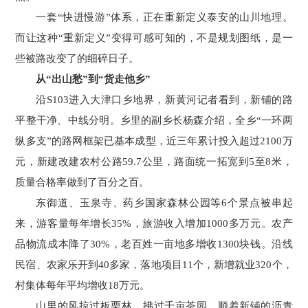
一套“快进慢游”体系，正在重新定义泰安的山川地理。
而让这种“重新定义”变得可感可知的，不是规划图纸，是一
些被路改变了的细碎日子。
从“出山愁”到“货走他乡”
沿S103进入大津口乡地界，新黄河记者看到，新铺的路
平整干净、中线分明。乡里的副乡长杨森介绍，全乡“一环两
纵多支”的路网框架已基本成型，近三年累计投入超过2100万
元，新建改建农村公路59.7公里，路面统一拓宽到5至8米，
质量合格率做到了百分之百。
东御道、玉泉寺、药乡国家森林公园等6个景点被串起
来，游客量每年增长35%，旅游收入增加1000多万元。农产
品物流成本降了30%，老百姓一亩地多增收1300块钱。沿线
民宿、农家乐开到40多家，落地项目11个，新增就业320个，
村集体每年平均增收18万元。
山里的风掠过板栗林，拂过千亩茶园，顺着新铺的沥青