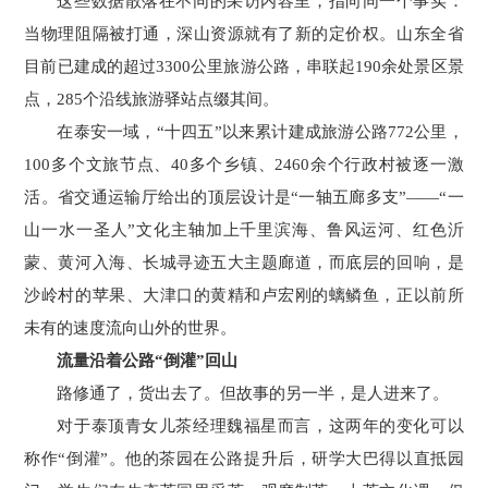
这些数据散落在不同的采访内容里，指向同一个事实：
当物理阻隔被打通，深山资源就有了新的定价权。山东全省
目前已建成的超过3300公里旅游公路，串联起190余处景区景
点，285个沿线旅游驿站点缀其间。
在泰安一域，“十四五”以来累计建成旅游公路772公里，
100多个文旅节点、40多个乡镇、2460余个行政村被逐一激
活。省交通运输厅给出的顶层设计是“一轴五廊多支”——“一
山一水一圣人”文化主轴加上千里滨海、鲁风运河、红色沂
蒙、黄河入海、长城寻迹五大主题廊道，而底层的回响，是
沙岭村的苹果、大津口的黄精和卢宏刚的螭鳞鱼，正以前所
未有的速度流向山外的世界。
流量沿着公路“倒灌”回山
路修通了，货出去了。但故事的另一半，是人进来了。
对于泰顶青女儿茶经理魏福星而言，这两年的变化可以
称作“倒灌”。他的茶园在公路提升后，研学大巴得以直抵园