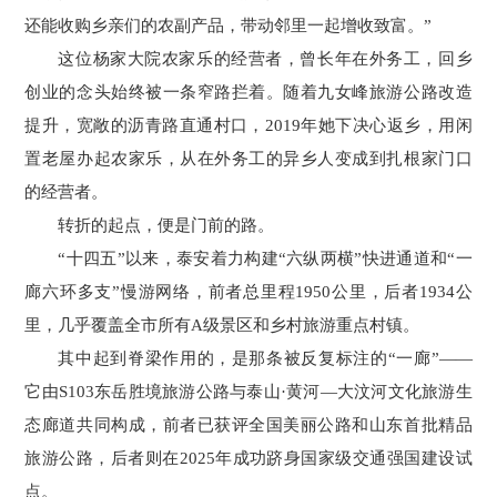
还能收购乡亲们的农副产品，带动邻里一起增收致富。”
这位杨家大院农家乐的经营者，曾长年在外务工，回乡
创业的念头始终被一条窄路拦着。随着九女峰旅游公路改造
提升，宽敞的沥青路直通村口，2019年她下决心返乡，用闲
置老屋办起农家乐，从在外务工的异乡人变成到扎根家门口
的经营者。
转折的起点，便是门前的路。
“十四五”以来，泰安着力构建“六纵两横”快进通道和“一
廊六环多支”慢游网络，前者总里程1950公里，后者1934公
里，几乎覆盖全市所有A级景区和乡村旅游重点村镇。
其中起到脊梁作用的，是那条被反复标注的“一廊”——
它由S103东岳胜境旅游公路与泰山·黄河—大汶河文化旅游生
态廊道共同构成，前者已获评全国美丽公路和山东首批精品
旅游公路，后者则在2025年成功跻身国家级交通强国建设试
点。