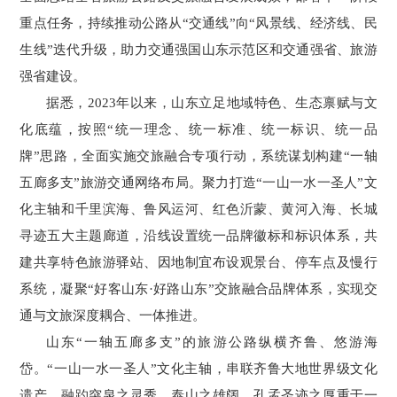
重点任务，持续推动公路从“交通线”向“风景线、经济线、民
生线”迭代升级，助力交通强国山东示范区和交通强省、旅游
强省建设。
据悉，2023年以来，山东立足地域特色、生态禀赋与文
化底蕴，按照“统一理念、统一标准、统一标识、统一品
牌”思路，全面实施交旅融合专项行动，系统谋划构建“一轴
五廊多支”旅游交通网络布局。聚力打造“一山一水一圣人”文
化主轴和千里滨海、鲁风运河、红色沂蒙、黄河入海、长城
寻迹五大主题廊道，沿线设置统一品牌徽标和标识体系，共
建共享特色旅游驿站、因地制宜布设观景台、停车点及慢行
系统，凝聚“好客山东·好路山东”交旅融合品牌体系，实现交
通与文旅深度耦合、一体推进。
山东“一轴五廊多支”的旅游公路纵横齐鲁、悠游海
岱。“一山一水一圣人”文化主轴，串联齐鲁大地世界级文化
遗产，融趵突泉之灵秀、泰山之雄阔、孔孟圣迹之厚重于一