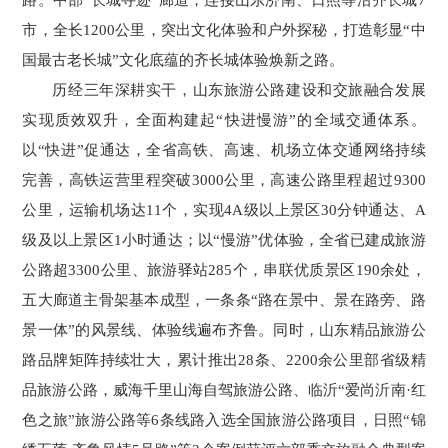
市，全长1200公里，突出文化体验和户外探秘，打造彰显“中
国最古老长城”文化底蕴的齐长城体验焕新之路。
历经三年深耕实干，山东旅游公路建设和交旅融合发展
实现质效双升，全面构建起“快进慢游”的全域交通体系。
以“快进”促通达，全省高铁、高速、机场立体交通网络持续
完善，高铁运营里程突破3000公里，高速公路里程超过9300
公里，运输机场达11个，实现4A级以上景区30分钟通达、A
级及以上景区1小时通达；以“慢游”优体验，全省已建成旅游
公路超3300公里、旅游驿站285个，串联优质景区190余处，
五大廊道主骨架基本成型，一条条“路在景中、景在路旁、路
景一体”的风景线、体验线遍布齐鲁。同时，山东精品旅游公
路品牌矩阵持续壮大，累计推出28条、2200余公里部省级精
品旅游公路，威海千里山海自驾旅游公路、临沂“爱尚沂南·红
色之旅”旅游公路等6条线路入选全国旅游公路项目，日照“锦