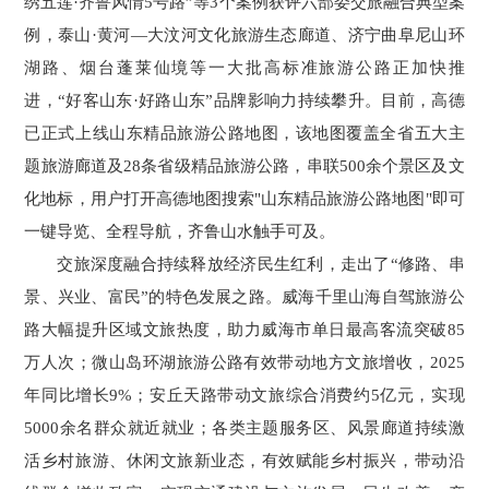
绣五莲·齐鲁风情5号路”等3个案例获评六部委交旅融合典型案
例，泰山·黄河—大汶河文化旅游生态廊道、济宁曲阜尼山环
湖路、烟台蓬莱仙境等一大批高标准旅游公路正加快推
进，“好客山东·好路山东”品牌影响力持续攀升。目前，高德
已正式上线山东精品旅游公路地图，该地图覆盖全省五大主
题旅游廊道及28条省级精品旅游公路，串联500余个景区及文
化地标，用户打开高德地图搜索"山东精品旅游公路地图"即可
一键导览、全程导航，齐鲁山水触手可及。
交旅深度融合持续释放经济民生红利，走出了“修路、串
景、兴业、富民”的特色发展之路。威海千里山海自驾旅游公
路大幅提升区域文旅热度，助力威海市单日最高客流突破85
万人次；微山岛环湖旅游公路有效带动地方文旅增收，2025
年同比增长9%；安丘天路带动文旅综合消费约5亿元，实现
5000余名群众就近就业；各类主题服务区、风景廊道持续激
活乡村旅游、休闲文旅新业态，有效赋能乡村振兴，带动沿