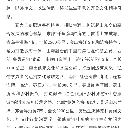
脉，以路承文、以道传韵，铸就生生不息的齐鲁文化精神脊
梁。
五大主题廊道各有特色、相映生辉，构筑起山东交旅融
合发展的核心骨架。东部“千里滨海”廊道，贯通山东威海、
青岛等沿海7市，全长2500公里，突出海洋文化和滨海特色，
聚力打造城海一体、山海融合的中国海岸仙境幻游之路。西
部“鲁风运河”廊道，串联山东枣庄、济宁等沿运河5市，全长
1100公里，突出儒家文化和水路交织，打造展运河风采、弘
儒学风尚的运河文化致敬之路。南部“红色沂蒙”廊道，连接
淄博、临沂、枣庄3市，全长800公里，突出红色基因、蒙山
沂水和乡村振兴，打造融合“红色旅游+乡村旅游+生态旅
游”的沂蒙精神传承之路。北部“黄河入海”廊道，贯通山东菏
泽、东营等沿黄7市，全长2200公里，突出生态博览和黄河文
化，打造伴行黄河两岸、领略黄河壮阔的大河生态文明之
路。中部“长城寻迹”廊道，连接山东济南、日照等沿齐长城7