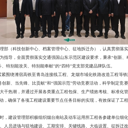
理部（科技创新中心、档案管理中心、征地拆迁办），认真贯彻落
为指导，全面贯彻落实交通强国山东示范区建设要求，秉承“创新、
斗、特别能攻关、特别能奉献”的“四特”党支部党建品牌队伍。
管理部紧紧围绕潍宿高铁至青岛连接线工程、龙烟市域化铁路改造工程等
勇创新、当先锋、比贡献”和“强国示范”劳动竞赛活动，科学制定竞
大干热潮，并通过开展各类重点工程包保、生产绩效考核、标准化
活动，确保了各项工程建设重要节点任务目标的实现，有效保证了工
时，建设管理部积极组织烟台南站及动车运用所工程各参建单位细
、人员进场与驻地建设、工期安排、关键线路、大临设置、征拆迁