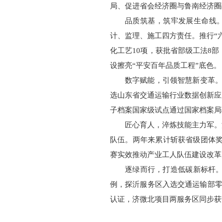
局、促进省会经济圈与鲁南经济圈
品质筑基，筑牢发展生命线。
计、监理、施工四方责任。推行“
化工艺10项，获批省部级工法8
设擦亮“平安百年品质工程”底色。
数字赋能，引领智慧新变革。
选山东省交通运输行业数据创新应
子档案国家级试点通过国家档案局
匠心育人，淬炼技能主力军。
队伍。两年来累计斩获省级团体奖
赛实效推动产业工人队伍建设改革
逐绿而行，打造低碳新标杆。
例，探沂服务区入选交通运输部零
认证，济微北项目两服务区同步获评