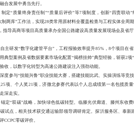
融合发展中勇当先行。
制定“质量终身责任制”“质量后评价”等7项制度，创新“四责联动
六制两库”工作法，实现28类常用原材料全覆盖检查与工程实体全周
部，指导高商等项目高质量承办全国公路建设高质量发展现场会及省
自主研发“数字化建管平台”，工程报验效率提升85%，8个项目在
用典型案例及省数据要素市场化配置“揭榜挂帅”典型经验，斩获2项“
验收，以数字化转型为高速公路建设注入强劲动能。
深度参与“技能兴鲁”职业技能大赛，搭建技能比武、实操演练等竞技
25项、个人奖21项，济微北参赛代表以个人总成绩第一名包揽质
走深走实。
锚定“双碳”战略，加快绿色低碳转型。临滕光伏廊道、滕州东收
碳试点，相关技术获交通运输部领导调研肯定。探沂服务区、泰新路
CCPC零碳评价。