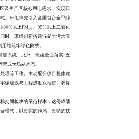
活区及生产区核心用电需求，实现日
568吨。班组率先引入全国首台全甲醇
%以上PM₂.₅、95%以上二氧化
。同时，班组创新搭建混凝土污水零
利用端筑牢绿色防线。
监测系统。此外，班组全面落实“五
运营成为场站常态。
收处理等工作。主动配合项目整体建
现零碳建设与工程进度双推进、双提
目标交通板块的示范样本，这份成绩
运营模式，以更实的作风、更精的技