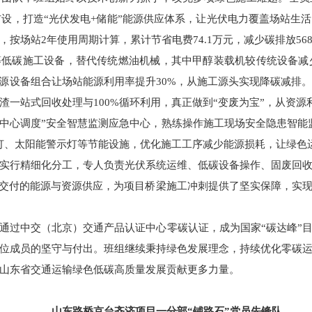
板布设，打造“光伏发电+储能”能源供应体系，让光伏电力覆盖场站生
万度，按场站2年使用周期计算，累计节省电费74.1万元，减少碳排放
碳施工设备，替代传统燃油机械，其中甲醇装载机较传统设备减少80
能源设备组合让场站能源利用率提升30%，从施工源头实现降碳减排
渣一站式回收处理与100%循环利用，真正做到“变废为宝”，从资源
+中心调度”安全智慧监测应急中心，熟练操作施工现场安全隐患智能
灯、太阳能警示灯等节能设施，优化施工工序减少能源损耗，让绿色
实行精细化分工，专人负责光伏系统运维、低碳设备操作、固废回
产交付的能源与资源供应，为项目桥梁施工冲刺提供了坚实保障，实
通过中交（北京）交通产品认证中心零碳认证，成为国家“碳达峰”
位成员的坚守与付出。班组继续秉持绿色发展理念，持续优化零碳
山东省交通运输绿色低碳高质量发展贡献更多力量。
山东路桥京台齐济项目一分部“铺路石”党员先锋队