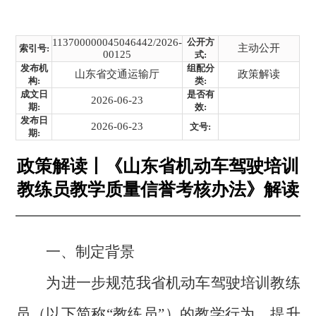
113700000045046442/2026-
公开方
主动公开
索引号:
00125
式:
发布机
组配分
山东省交通运输厅
政策解读
构:
类:
成文日
是否有
2026-06-23
期:
效:
发布日
2026-06-23
文号:
期:
政策解读丨《山东省机动车驾驶培训
教练员教学质量信誉考核办法》解读
一、
制定背景
为进一步
规范我省机动车驾驶培训教练
员（以下简称“教练员”）的
教学行为，提升