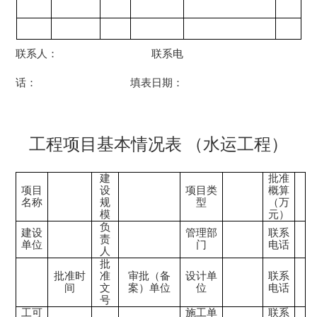
联系人：
联系电
话：
填表日期：
工程项目基本情况表
（水运工程）
建
批准
项目
设
项目类
概算
名称
规
型
（万
模
元）
负
建设
管理部
联系
责
单位
门
电话
人
批
批准时
准
审批（备
设计单
联系
间
文
案）单位
位
电话
号
工可
施工单
联系