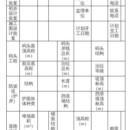
批复
位
电话
初步
监理单
联系
设计
位
电话
批复
施工
计划
图设
计划开
交工
计批
工日期
日期
复
码头
码头面
岸线
码头
顶高程
总长
结构
（
m）
码头
（
m）
工程
前沿底
泊位
泊位
高程
总长
等级
（
m）
（
m）
堤顶
长度
结构
标高
（
m）
防波
（
m）
堤
挡浪
（护
挡浪
护面块
墙顶
岸）
墙结
体种类
标高
构
（
m）
铺
堆场面
面
顶高程
积
结
（
m）
（
m
³
）
道路
构
构筑