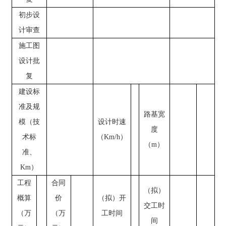
初步设
计审查
施工图
设计批
复
建设标
准及规
路基宽
模（技
设计时速
度
术标
（
Km/h）
（
m）
准、
Km）
工程
合同
（拟）
概算
价
（拟）开
交工时
（万
（万
工时间
间